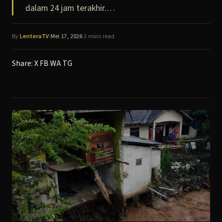
dalam 24 jam terakhir.…
By
LenteraTV
·
Mei 17, 2026
·
2 mins read
Share:
X
FB
WA
TG