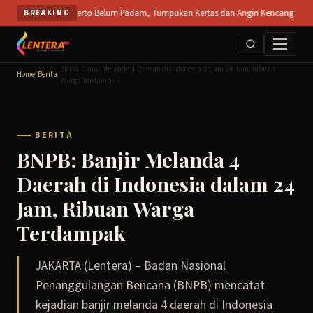
Skip
 SPS Mojokerto Belum Padam, Tumpukan Kertas dan Angin Kencang Hambat Pemadaman
BREAKING
to
content
BNPB: Banjir Melanda 4 Daerah di Indonesia dalam 24 Jam, Ribuan
Home
/
Berita
/
Warga Terdampak
BERITA
BNPB: Banjir Melanda 4
Daerah di Indonesia dalam 24
Jam, Ribuan Warga
Terdampak
JAKARTA (Lentera) – Badan Nasional
Penanggulangan Bencana (BNPB) mencatat
kejadian banjir melanda 4 daerah di Indonesia