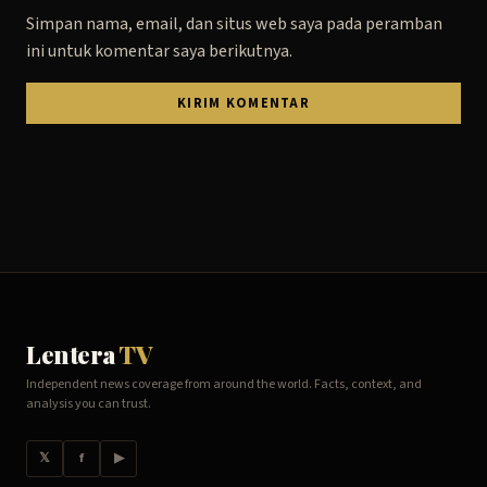
Simpan nama, email, dan situs web saya pada peramban
ini untuk komentar saya berikutnya.
Lentera
TV
Independent news coverage from around the world. Facts, context, and
analysis you can trust.
𝕏
f
▶