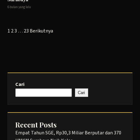
6 bulan yang lalu
Paginasi
1
2
3
…
23
Berikutnya
pos
Cari
Cari
Recent Posts
Empat Tahun SGE, Rp30,3 Miliar Berputar dan 370