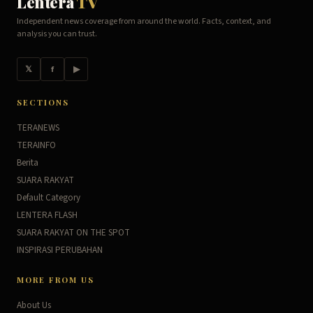
Lentera
TV
Independent news coverage from around the world. Facts, context, and
analysis you can trust.
𝕏
f
▶
SECTIONS
TERANEWS
TERAINFO
Berita
SUARA RAKYAT
Default Category
LENTERA FLASH
SUARA RAKYAT ON THE SPOT
INSPIRASI PERUBAHAN
MORE FROM US
About Us