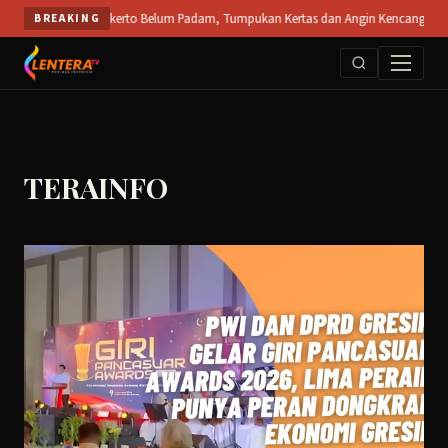
Skip
T SPS Mojokerto Belum Padam, Tumpukan Kertas dan Angin Kencang Hambat Pemadama
BREAKING
to
content
TERAINFO