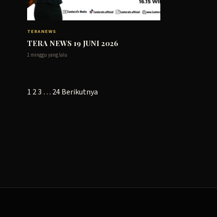
TERANEWS
TERA NEWS 19 JUNI 2026
1 minggu yang lalu
Paginasi
1
2
3
…
24
Berikutnya
pos