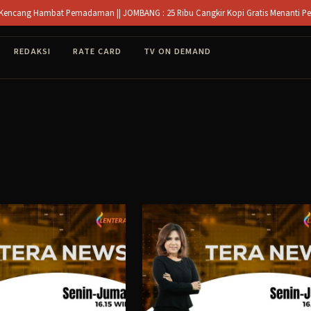
ambat Pemadaman || JOMBANG : 25 Ribu Cangkir Kopi Gratis Menanti Peserta Mukta
REDAKSI
RATE CARD
TV ON DEMAND