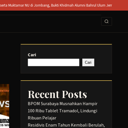
mar NU di Jombang, Bukti Khidmah Alumni Bahrul Ulum Jember || Kecelakaan di Mo
Cari
Cari
Recent Posts
BPOM Surabaya Musnahkan Hampir
100 Ribu Tablet Tramadol, Lindungi
Ribuan Pelajar
Residivis Enam Tahun Kembali Berulah,