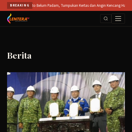
Skip
 Mojokerto Belum Padam, Tumpukan Kertas dan Angin Kencang Hambat Pemadaman || 
BREAKING
to
content
Berita