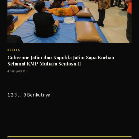
BERITA
Gubernur Jatim dan Kapolda Jatim Sapa Korban
Selamat KMP Mutiara Sentosa II
4 hari yang lalu
Paginasi
1
2
3
…
9
Berikutnya
pos