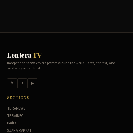
Lentera
TV
Independent news coverage from around the world. Facts, context, and
analysis you can trust.
𝕏
f
▶
SECTIONS
TERANEWS
TERAINFO
Berita
SUARA RAKYAT