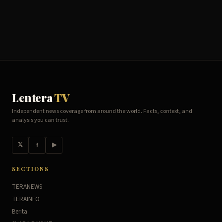
Lentera
TV
Independent news coverage from around the world. Facts, context, and
analysis you can trust.
𝕏
f
▶
SECTIONS
TERANEWS
TERAINFO
Berita