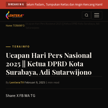
Skip
PS Mojokerto Belum Padam, Tumpukan Kertas dan Angin Kencang Hambat Pemadaman |
BREAKING
to
content
Ucapan Hari Pers Nasional 2025 || Ketua DPRD Kota Surabaya, Adi
Home
/
TERAINFO
/
Sutarwijono
TERAINFO
Ucapan Hari Pers Nasional
2025 || Ketua DPRD Kota
Surabaya, Adi Sutarwijono
By
LenteraTV
·
Februari 9, 2025
·
1 min read
Share:
X
FB
WA
TG