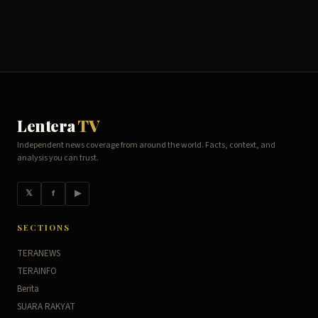
Lentera
TV
Independent news coverage from around the world. Facts, context, and
analysis you can trust.
𝕏
f
▶
SECTIONS
TERANEWS
TERAINFO
Berita
SUARA RAKYAT