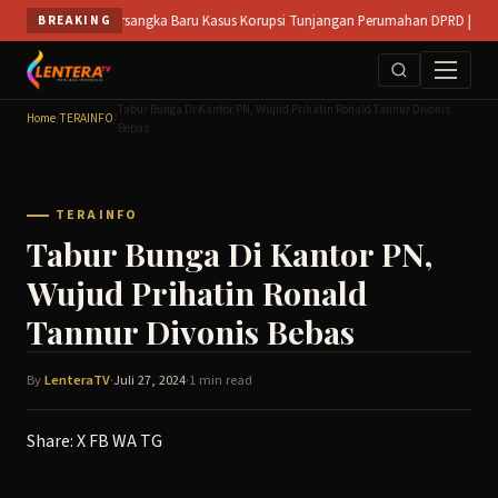
Skip
uka Peluang Tersangka Baru Kasus Korupsi Tunjangan Perumahan DPRD || SIDOARJO
BREAKING
to
content
Tabur Bunga Di Kantor PN, Wujud Prihatin Ronald Tannur Divonis
Home
/
TERAINFO
/
Bebas
TERAINFO
Tabur Bunga Di Kantor PN,
Wujud Prihatin Ronald
Tannur Divonis Bebas
By
LenteraTV
·
Juli 27, 2024
·
1 min read
Share:
X
FB
WA
TG