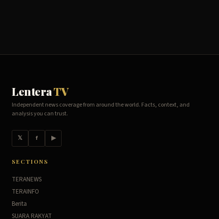
Lentera
TV
Independent news coverage from around the world. Facts, context, and
analysis you can trust.
𝕏
f
▶
SECTIONS
TERANEWS
TERAINFO
Berita
SUARA RAKYAT