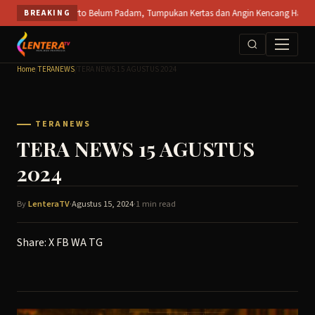
Skip
T SPS Mojokerto Belum Padam, Tumpukan Kertas dan Angin Kencang Hambat Pemadama
BREAKING
to
content
Home
/
TERANEWS
/
TERA NEWS 15 AGUSTUS 2024
TERANEWS
TERA NEWS 15 AGUSTUS
2024
By
LenteraTV
·
Agustus 15, 2024
·
1 min read
Share:
X
FB
WA
TG