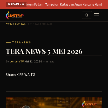
Skip
S Mojokerto Belum Padam, Tumpukan Kertas dan Angin Kencang Hambat Pemadaman ||
BREAKING
to
content
Home
/
TERANEWS
/
TERA NEWS 5 MEI 2026
TERANEWS
TERA NEWS 5 MEI 2026
By
LenteraTV
·
Mei 21, 2026
·
1 min read
Share:
X
FB
WA
TG