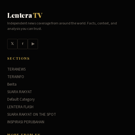
Lentera
TV
Independent news coverage from around the world. Facts, context, and
analysis you can trust.
𝕏
f
▶
SECTIONS
TERANEWS
TERAINFO
Berita
SUARA RAKYAT
Default Category
LENTERA FLASH
SUARA RAKYAT ON THE SPOT
INSPIRASI PERUBAHAN
MORE FROM US