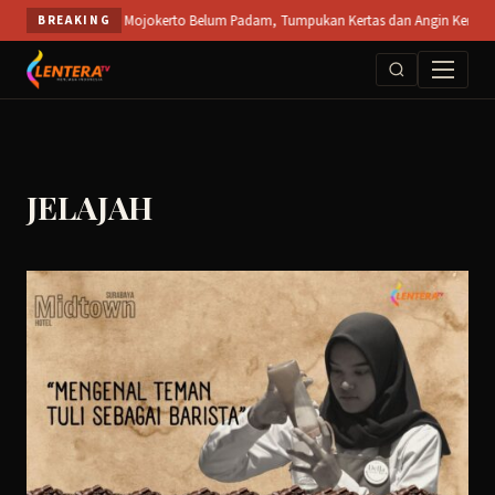
Skip
 Terbuka PT SPS Mojokerto Belum Padam, Tumpukan Kertas dan Angin Kencang Hamba
BREAKING
to
content
JELAJAH