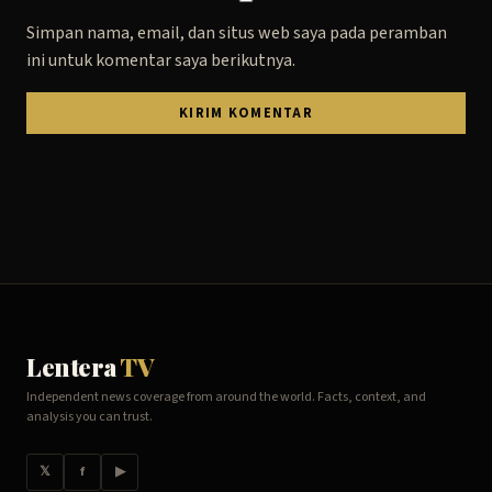
Simpan nama, email, dan situs web saya pada peramban
ini untuk komentar saya berikutnya.
Lentera
TV
Independent news coverage from around the world. Facts, context, and
analysis you can trust.
𝕏
f
▶