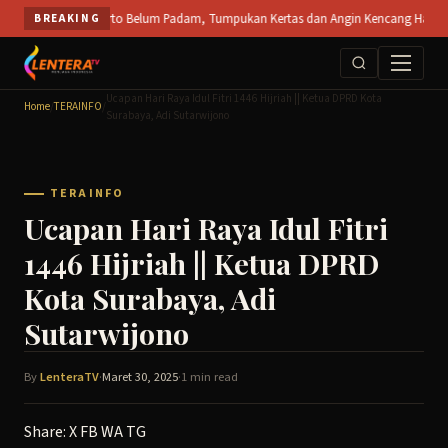
Skip
T SPS Mojokerto Belum Padam, Tumpukan Kertas dan Angin Kencang Hambat Pemadama
BREAKING
to
content
Ucapan Hari Raya Idul Fitri 1446 Hijriah || Ketua DPRD Kota
Home
/
TERAINFO
/
Surabaya, Adi Sutarwijono
TERAINFO
Ucapan Hari Raya Idul Fitri
1446 Hijriah || Ketua DPRD
Kota Surabaya, Adi
Sutarwijono
By
LenteraTV
·
Maret 30, 2025
·
1 min read
Share:
X
FB
WA
TG