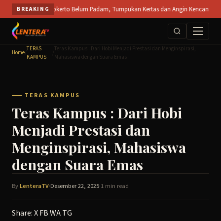
Skip
a PT SPS Mojokerto Belum Padam, Tumpukan Kertas dan Angin Kencang Hambat Pemad
BREAKING
to
content
TERAS
Teras Kampus : Dari Hobi Menjadi Prestasi dan Menginspirasi,
Home
/
/
KAMPUS
Mahasiswa dengan Suara Emas
TERAS KAMPUS
Teras Kampus : Dari Hobi
Menjadi Prestasi dan
Menginspirasi, Mahasiswa
dengan Suara Emas
By
LenteraTV
·
Desember 22, 2025
·
1 min read
Share:
X
FB
WA
TG