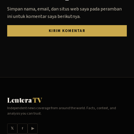
Simpan nama, email, dan situs web saya pada peramban
ini untuk komentar saya berikutnya.
Lentera
TV
Independent news coverage from around the world. Facts, context, and
analysis you can trust.
𝕏
f
▶