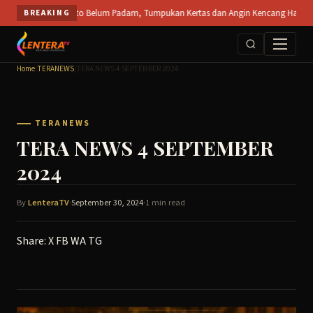
Skip
T SPS Mojokerto Belum Padam, Tumpukan Kertas dan Angin Kencang Hambat Pemadama
BREAKING
to
content
Home
/
TERANEWS
/
TERA NEWS 4 SEPTEMBER 2024
TERANEWS
TERA NEWS 4 SEPTEMBER
2024
By
LenteraTV
·
September 30, 2024
·
1 min read
Share:
X
FB
WA
TG