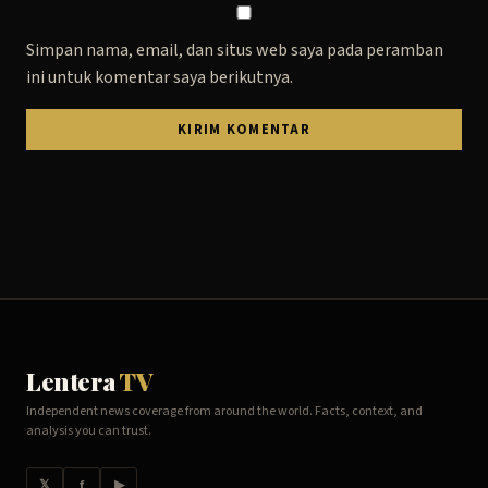
Simpan nama, email, dan situs web saya pada peramban
ini untuk komentar saya berikutnya.
Lentera
TV
Independent news coverage from around the world. Facts, context, and
analysis you can trust.
𝕏
f
▶