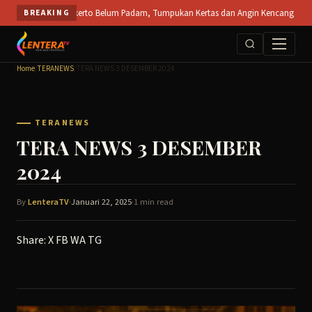
Skip
 PT SPS Mojokerto Belum Padam, Tumpukan Kertas dan Angin Kencang Hambat Pemada
BREAKING
to
content
Home
/
TERANEWS
/
TERA NEWS 3 DESEMBER 2024
TERANEWS
TERA NEWS 3 DESEMBER
2024
By
LenteraTV
·
Januari 22, 2025
·
1 min read
Share:
X
FB
WA
TG