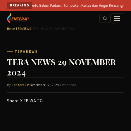
Skip
a PT SPS Mojokerto Belum Padam, Tumpukan Kertas dan Angin Kencang Hambat Pemad
BREAKING
to
content
Home
/
TERANEWS
/
TERA NEWS 29 NOVEMBER 2024
TERANEWS
TERA NEWS 29 NOVEMBER
2024
By
LenteraTV
·
Desember 12, 2024
·
1 min read
Share:
X
FB
WA
TG