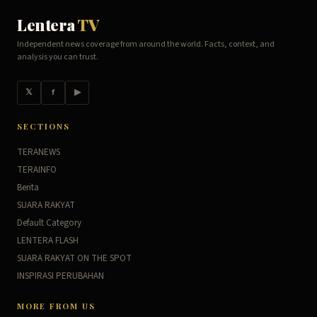
Lentera
TV
Independent news coverage from around the world. Facts, context, and
analysis you can trust.
𝕏
f
▶
SECTIONS
TERANEWS
TERAINFO
Berita
SUARA RAKYAT
Default Category
LENTERA FLASH
SUARA RAKYAT ON THE SPOT
INSPIRASI PERUBAHAN
MORE FROM US