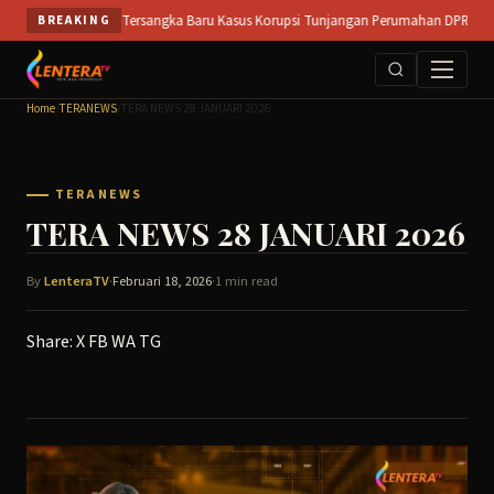
Skip
 Buka Peluang Tersangka Baru Kasus Korupsi Tunjangan Perumahan DPRD || SIDOAR
BREAKING
to
content
Home
/
TERANEWS
/
TERA NEWS 28 JANUARI 2026
TERANEWS
TERA NEWS 28 JANUARI 2026
By
LenteraTV
·
Februari 18, 2026
·
1 min read
Share:
X
FB
WA
TG