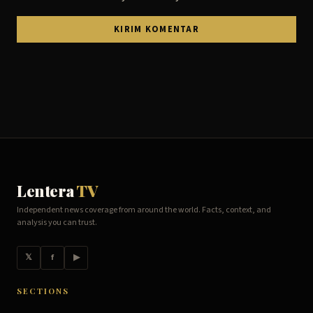
Lentera
TV
Independent news coverage from around the world. Facts, context, and
analysis you can trust.
𝕏
f
▶
SECTIONS