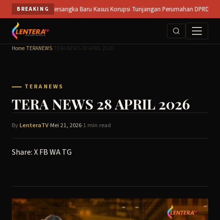
Skip
Buka Peluang Tersangka Baru Kasus Korupsi Tunjangan Perumahan DPRD || SIDOARJ
BREAKING
to
content
Home
/
TERANEWS
/
TERA NEWS 28 APRIL 2026
TERANEWS
TERA NEWS 28 APRIL 2026
By
LenteraTV
·
Mei 21, 2026
·
1 min read
Share:
X
FB
WA
TG