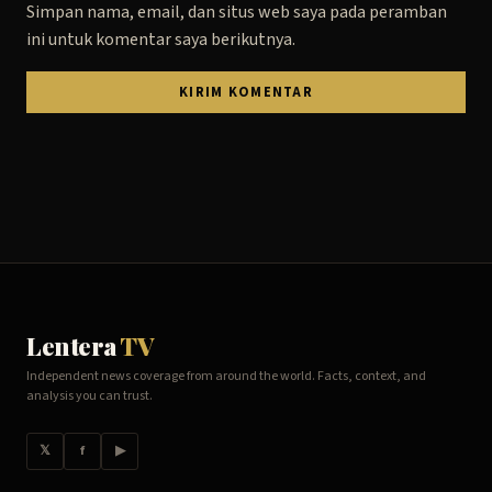
Simpan nama, email, dan situs web saya pada peramban
ini untuk komentar saya berikutnya.
Lentera
TV
Independent news coverage from around the world. Facts, context, and
analysis you can trust.
𝕏
f
▶