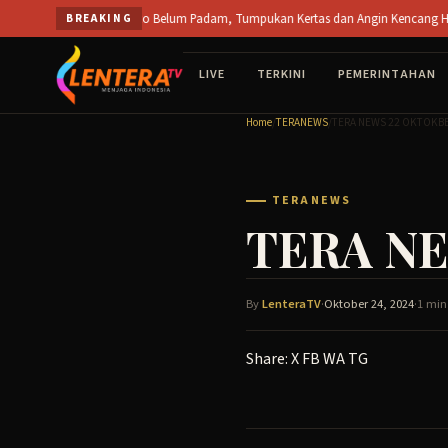
Skip
PT SPS Mojokerto Belum Padam, Tumpukan Kertas dan Angin Kencang Hambat Pemadam
BREAKING
to
content
LIVE
TERKINI
PEMERINTAHAN
Home
/
TERANEWS
/
TERA NEWS 22 OKTOKBE
TERANEWS
TERA NE
By
LenteraTV
·
Oktober 24, 2024
·
1 min
Share:
X
FB
WA
TG