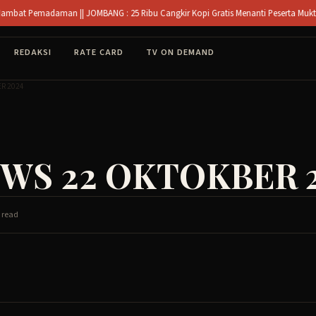
an || JOMBANG : 25 Ribu Cangkir Kopi Gratis Menanti Peserta Muktamar NU di Jom
REDAKSI
RATE CARD
TV ON DEMAND
R 2024
WS 22 OKTOKBER 
 read