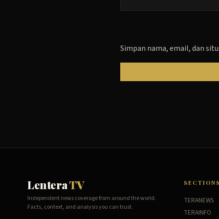
Simpan nama, email, dan situ
Lentera
TV
SECTION
Independent news coverage from around the world.
TERANEWS
Facts, context, and analysis you can trust.
TERAINFO