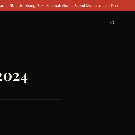
bang, Bukti Khidmah Alumni Bahrul Ulum Jember || Kecelakaan di Mojoagung Jomba
2024