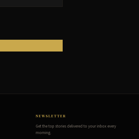
NEWSLETTER
Get the top stories delivered to your inbox every
morning.