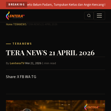
Skip
PT SPS Mojokerto Belum Padam, Tumpukan Kertas dan Angin Kencang Hambat Pemadam
BREAKING
to
content
Home
/
TERANEWS
/
TERA NEWS 21 APRIL 2026
TERANEWS
TERA NEWS 21 APRIL 2026
By
LenteraTV
·
Mei 21, 2026
·
1 min read
Share:
X
FB
WA
TG