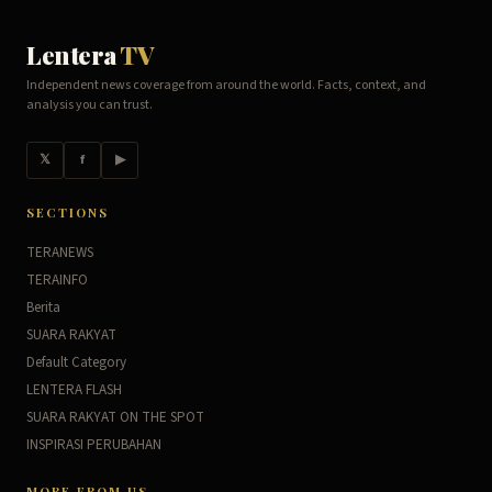
Lentera
TV
Independent news coverage from around the world. Facts, context, and
analysis you can trust.
𝕏
f
▶
SECTIONS
TERANEWS
TERAINFO
Berita
SUARA RAKYAT
Default Category
LENTERA FLASH
SUARA RAKYAT ON THE SPOT
INSPIRASI PERUBAHAN
MORE FROM US