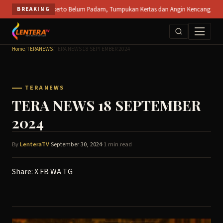
Skip
 PT SPS Mojokerto Belum Padam, Tumpukan Kertas dan Angin Kencang Hambat Pemada
BREAKING
to
content
Home
/
TERANEWS
/
TERA NEWS 18 SEPTEMBER 2024
TERANEWS
TERA NEWS 18 SEPTEMBER
2024
By
LenteraTV
·
September 30, 2024
·
1 min read
Share:
X
FB
WA
TG