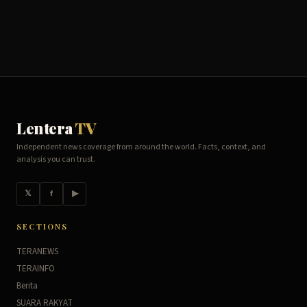
Lentera
TV
Independent news coverage from around the world. Facts, context, and
analysis you can trust.
𝕏
f
▶
SECTIONS
TERANEWS
TERAINFO
Berita
SUARA RAKYAT