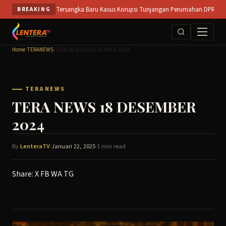
Skip
o Buka Peluang Tersangka Baru Kasus Korupsi Tunjangan Perumahan DPRD || SIDOAR
BREAKING
to
content
Home
/
TERANEWS
/
TERA NEWS 18 DESEMBER 2024
TERANEWS
TERA NEWS 18 DESEMBER
2024
By
LenteraTV
·
Januari 22, 2025
·
1 min read
Share:
X
FB
WA
TG