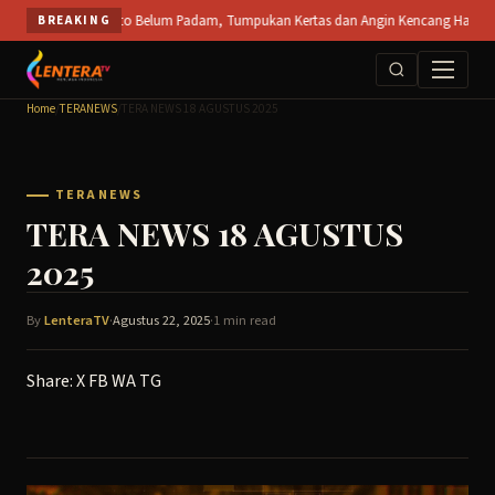
Skip
 SPS Mojokerto Belum Padam, Tumpukan Kertas dan Angin Kencang Hambat Pemadaman
BREAKING
to
content
Home
/
TERANEWS
/
TERA NEWS 18 AGUSTUS 2025
TERANEWS
TERA NEWS 18 AGUSTUS
2025
By
LenteraTV
·
Agustus 22, 2025
·
1 min read
Share:
X
FB
WA
TG