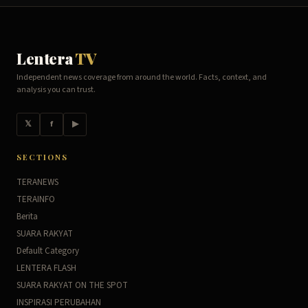
Lentera
TV
Independent news coverage from around the world. Facts, context, and
analysis you can trust.
𝕏
f
▶
SECTIONS
TERANEWS
TERAINFO
Berita
SUARA RAKYAT
Default Category
LENTERA FLASH
SUARA RAKYAT ON THE SPOT
INSPIRASI PERUBAHAN