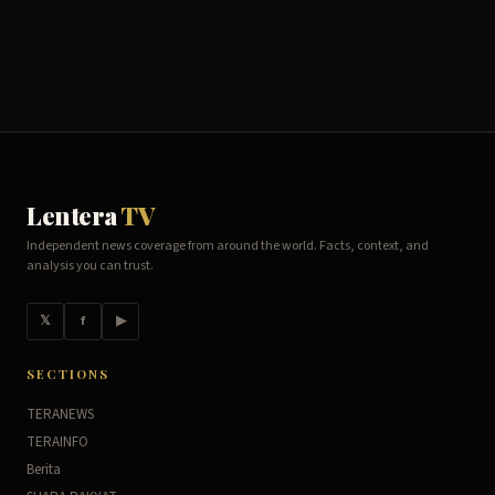
Lentera
TV
Independent news coverage from around the world. Facts, context, and
analysis you can trust.
𝕏
f
▶
SECTIONS
TERANEWS
TERAINFO
Berita