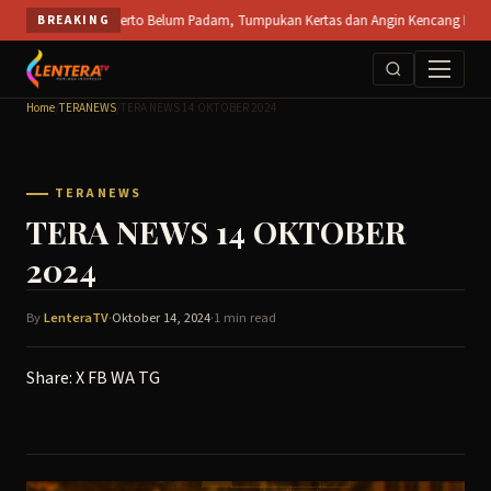
Skip
PT SPS Mojokerto Belum Padam, Tumpukan Kertas dan Angin Kencang Hambat Pemadam
BREAKING
to
content
Home
/
TERANEWS
/
TERA NEWS 14 OKTOBER 2024
TERANEWS
TERA NEWS 14 OKTOBER
2024
By
LenteraTV
·
Oktober 14, 2024
·
1 min read
Share:
X
FB
WA
TG