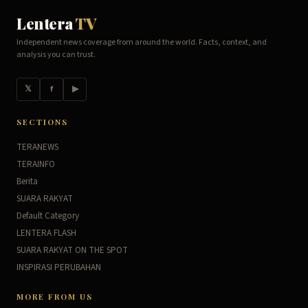
Lentera
TV
Independent news coverage from around the world. Facts, context, and
analysis you can trust.
𝕏
f
▶
SECTIONS
TERANEWS
TERAINFO
Berita
SUARA RAKYAT
Default Category
LENTERA FLASH
SUARA RAKYAT ON THE SPOT
INSPIRASI PERUBAHAN
MORE FROM US