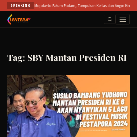
Skip
 Terbuka PT SPS Mojokerto Belum Padam, Tumpukan Kertas dan Angin Kencang Hamba
BREAKING
to
content
Tag: SBY Mantan Presiden RI