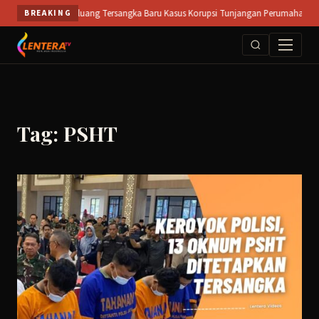
Skip
onorogo Buka Peluang Tersangka Baru Kasus Korupsi Tunjangan Perumahan DPRD ||
BREAKING
to
content
Tag: PSHT