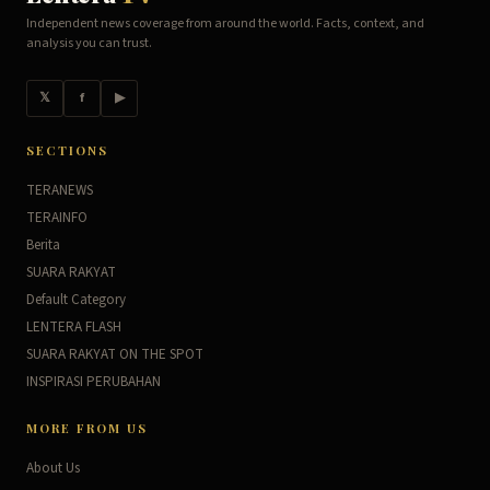
Independent news coverage from around the world. Facts, context, and
analysis you can trust.
𝕏
f
▶
SECTIONS
TERANEWS
TERAINFO
Berita
SUARA RAKYAT
Default Category
LENTERA FLASH
SUARA RAKYAT ON THE SPOT
INSPIRASI PERUBAHAN
MORE FROM US
About Us