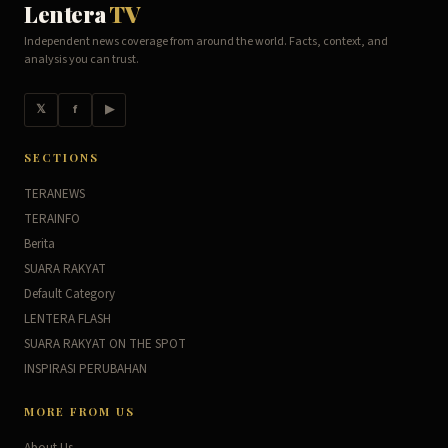
Lentera
TV
Independent news coverage from around the world. Facts, context, and
analysis you can trust.
𝕏
f
▶
SECTIONS
TERANEWS
TERAINFO
Berita
SUARA RAKYAT
Default Category
LENTERA FLASH
SUARA RAKYAT ON THE SPOT
INSPIRASI PERUBAHAN
MORE FROM US
About Us