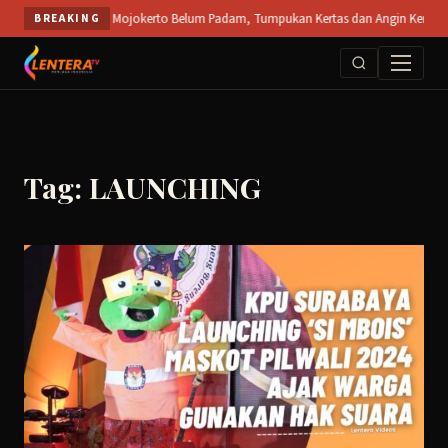
Skip
 Terbuka PT SPS Mojokerto Belum Padam, Tumpukan Kertas dan Angin Kencang Hamba
BREAKING
to
content
Tag: LAUNCHING