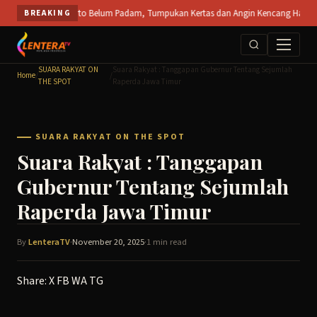
Skip
T SPS Mojokerto Belum Padam, Tumpukan Kertas dan Angin Kencang Hambat Pemadama
BREAKING
to
content
SUARA RAKYAT ON
Suara Rakyat : Tanggapan Gubernur Tentang Sejumlah
Home
/
/
THE SPOT
Raperda Jawa Timur
SUARA RAKYAT ON THE SPOT
Suara Rakyat : Tanggapan
Gubernur Tentang Sejumlah
Raperda Jawa Timur
By
LenteraTV
·
November 20, 2025
·
1 min read
Share:
X
FB
WA
TG