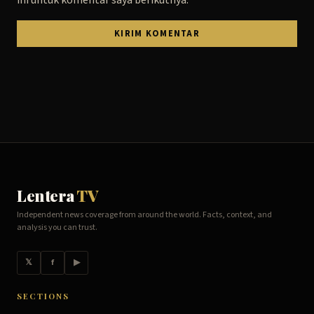
Lentera
TV
Independent news coverage from around the world. Facts, context, and
analysis you can trust.
𝕏
f
▶
SECTIONS