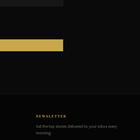
NEWSLETTER
Get the top stories delivered to your inbox every
morning.