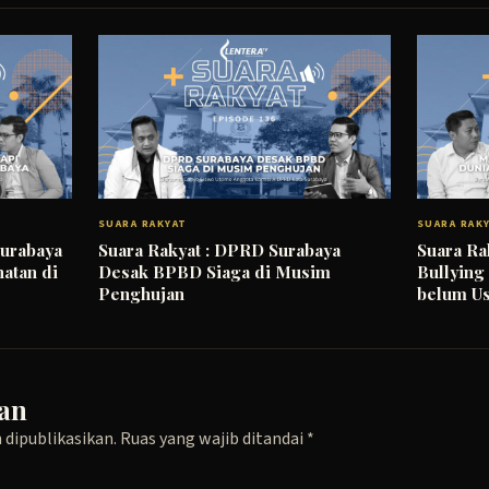
SUARA RAKYAT
SUARA RAK
Surabaya
Suara Rakyat : DPRD Surabaya
Suara Ra
atan di
Desak BPBD Siaga di Musim
Bullying
Penghujan
belum Us
an
 dipublikasikan.
Ruas yang wajib ditandai
*