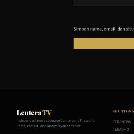
Simpan nama, email, dan situ
Lentera
TV
SECTION
Independent news coverage from around the world.
TERANEWS
Facts, context, and analysis you can trust.
TERAINFO