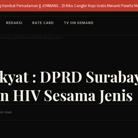
daman || JOMBANG : 25 Ribu Cangkir Kopi Gratis Menanti Peserta Muktamar NU di 
REDAKSI
RATE CARD
TV ON DEMAND
Surabaya Soroti Penularan HIV Sesama Jenis
kyat : DPRD Surabay
n HIV Sesama Jenis
in read