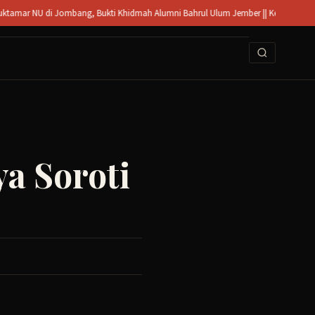
Jombang, Bukti Khidmah Alumni Bahrul Ulum Jember || Kecelakaan di Mojoagung Jo
a Soroti