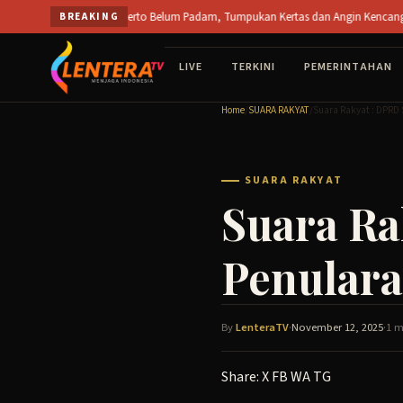
Skip
ka PT SPS Mojokerto Belum Padam, Tumpukan Kertas dan Angin Kencang Hambat Pema
BREAKING
to
content
LIVE
TERKINI
PEMERINTAHAN
Home
/
SUARA RAKYAT
/
Suara Rakyat : DPRD 
SUARA RAKYAT
Suara Ra
Penulara
By
LenteraTV
·
November 12, 2025
·
1 m
Share:
X
FB
WA
TG