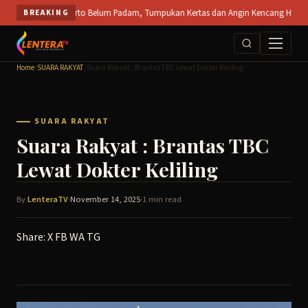
Skip
PT SPS Mojokerto Belum Padam, Tumpukan Kertas dan Angin Kencang Hambat Pemadam
BREAKING
to
content
Home
/
SUARA RAKYAT
/
Suara Rakyat : Brantas TBC Lewat Dokter Keliling
SUARA RAKYAT
Suara Rakyat : Brantas TBC
Lewat Dokter Keliling
By
LenteraTV
·
November 14, 2025
·
1 min read
Share:
X
FB
WA
TG