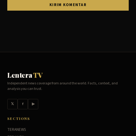
Lentera
TV
Independent news coverage from around the world. Facts, context, and
analysis you can trust.
𝕏
f
▶
SECTIONS
TERANEWS