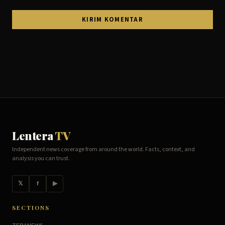
Lentera
TV
Independent news coverage from around the world. Facts, context, and
analysis you can trust.
𝕏
f
▶
SECTIONS