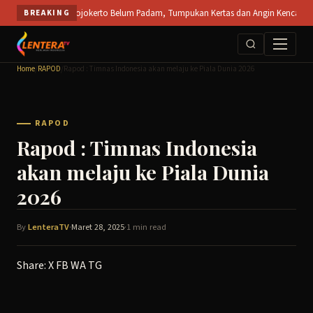
Skip
buka PT SPS Mojokerto Belum Padam, Tumpukan Kertas dan Angin Kencang Hambat Pe
BREAKING
to
content
Home
/
RAPOD
/
Rapod : Timnas Indonesia akan melaju ke Piala Dunia 2026
RAPOD
Rapod : Timnas Indonesia
akan melaju ke Piala Dunia
2026
By
LenteraTV
·
Maret 28, 2025
·
1 min read
Share:
X
FB
WA
TG