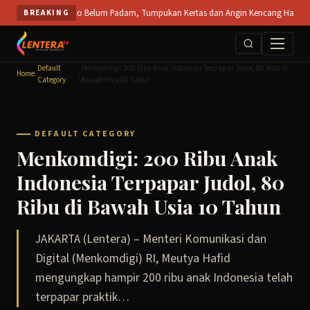
Skip
 SPS Mojokerto Belum Padam, Tumpukan Kertas dan Angin Kencang Hambat Pemadaman
BREAKING
to
content
Default
Menkomdigi: 200 Ribu Anak Indonesia Terpapar Judol, 80 Ribu di
Home
/
/
Category
Bawah Usia 10 Tahun
DEFAULT CATEGORY
Menkomdigi: 200 Ribu Anak
Indonesia Terpapar Judol, 80
Ribu di Bawah Usia 10 Tahun
JAKARTA (Lentera) – Menteri Komunikasi dan
Digital (Menkomdigi) RI, Meutya Hafid
mengungkap hampir 200 ribu anak Indonesia telah
terpapar praktik…