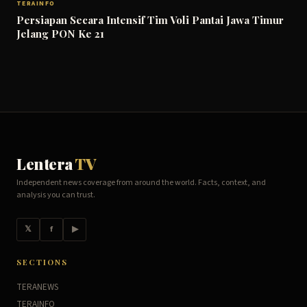
TERAINFO
Persiapan Secara Intensif Tim Voli Pantai Jawa Timur
Jelang PON Ke 21
Lentera
TV
Independent news coverage from around the world. Facts, context, and
analysis you can trust.
𝕏
f
▶
SECTIONS
TERANEWS
TERAINFO