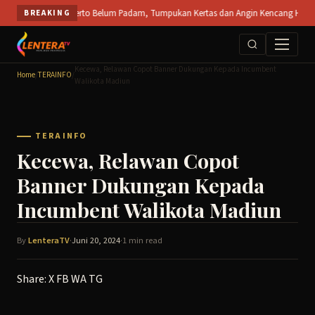
Skip
PT SPS Mojokerto Belum Padam, Tumpukan Kertas dan Angin Kencang Hambat Pemada
BREAKING
to
content
Kecewa, Relawan Copot Banner Dukungan Kepada Incumbent
Home
/
TERAINFO
/
Walikota Madiun
TERAINFO
Kecewa, Relawan Copot
Banner Dukungan Kepada
Incumbent Walikota Madiun
By
LenteraTV
·
Juni 20, 2024
·
1 min read
Share:
X
FB
WA
TG