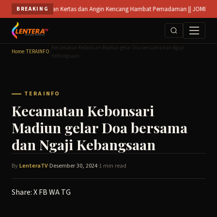
Skip
am, Tumpukan Kertas dan Angin Kencang Hambat Pemadaman || JOMBANG : 25 Ribu Ca
BREAKING
to
content
Kecamatan Kebonsari Madiun gelar Doa bersama dan Ngaji
Home
/
TERAINFO
/
Kebangsaan
TERAINFO
Kecamatan Kebonsari
Madiun gelar Doa bersama
dan Ngaji Kebangsaan
By
LenteraTV
·
Desember 30, 2024
·
1 min read
Share:
X
FB
WA
TG