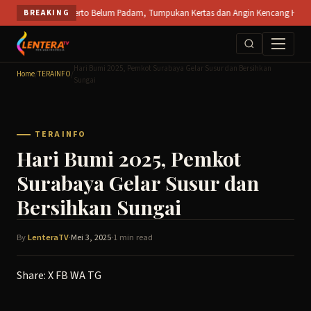
Skip
 PT SPS Mojokerto Belum Padam, Tumpukan Kertas dan Angin Kencang Hambat Pemada
BREAKING
to
content
Hari Bumi 2025, Pemkot Surabaya Gelar Susur dan Bersihkan
Home
/
TERAINFO
/
Sungai
TERAINFO
Hari Bumi 2025, Pemkot
Surabaya Gelar Susur dan
Bersihkan Sungai
By
LenteraTV
·
Mei 3, 2025
·
1 min read
Share:
X
FB
WA
TG