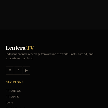
Lentera
TV
Independent news coverage from around the world. Facts, context, and
analysis you can trust.
𝕏
f
▶
SECTIONS
TERANEWS
TERAINFO
Berita