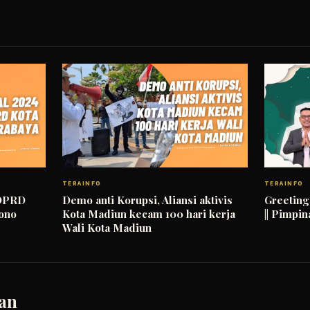
TERAINFO
TERAINFO
 DPRD
Demo anti Korupsi, Aliansi aktivis
Greeting 
jono
Kota Madiun kecam 100 hari kerja
|| Pimpi
Wali Kota Madiun
an