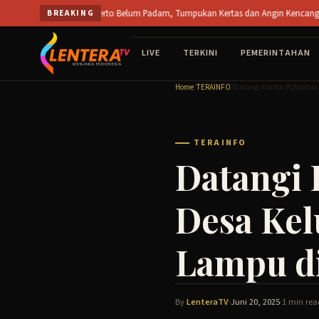
Skip
 PT SPS Mojokerto Belum Padam, Tumpukan Kertas dan Angin Kencang Hambat Pemada
BREAKING
to
content
LIVE
TERKINI
PEMERINTAHAN
Home
/
TERAINFO
/
Datangi Kantor PLN jatim
TERAINFO
Datangi 
Desa Kel
Lampu d
By
LenteraTV
·
Juni 20, 2025
·
1 min rea