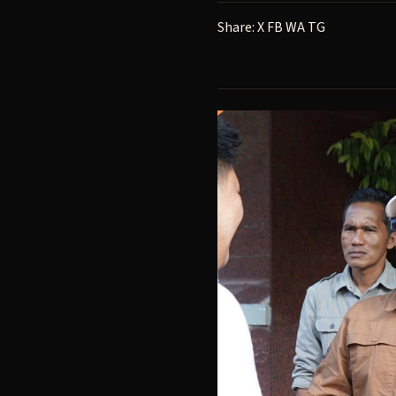
Share:
X
FB
WA
TG