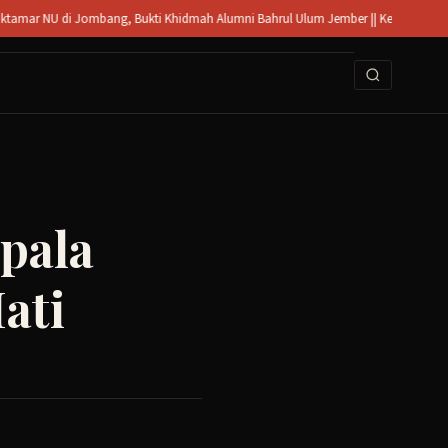
mbang, Bukti Khidmah Alumni Bahrul Ulum Jember || Kecelakaan di Mojoagung Jomb
pala
ati