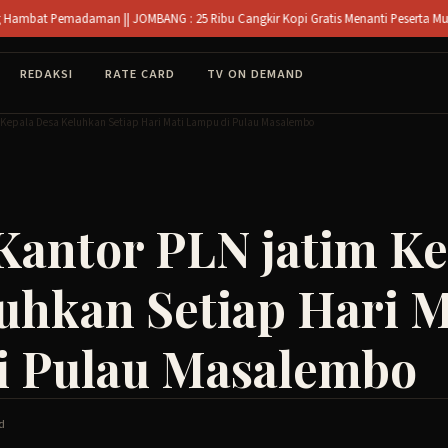
man || JOMBANG : 25 Ribu Cangkir Kopi Gratis Menanti Peserta Muktamar NU di Jo
REDAKSI
RATE CARD
TV ON DEMAND
 Kepala Desa Keluhkan Setiap Hari Mati Lampu di Pulau Masalembo
Kantor PLN jatim Ke
uhkan Setiap Hari M
i Pulau Masalembo
d