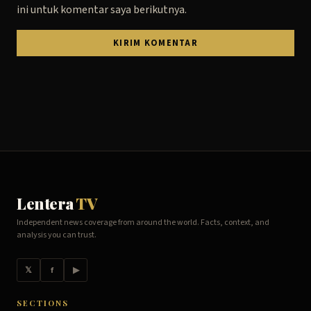
ini untuk komentar saya berikutnya.
Lentera
TV
Independent news coverage from around the world. Facts, context, and
analysis you can trust.
𝕏
f
▶
SECTIONS