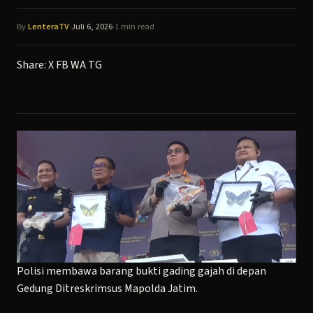
By
LenteraTV
·
Juli 6, 2026
·
1 min read
Share:
X
FB
WA
TG
Polisi membawa barang bukti gading gajah di depan
Gedung Ditreskrimsus Mapolda Jatim.