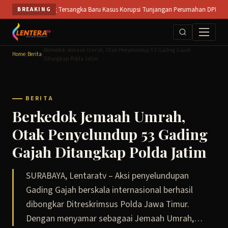
Skip
o Buka Peluang Tersangka Baru Kasus Korupsi Tunjangan Perumahan DPRD || SIDOA
BREAKING
to
content
Berkedok Jemaah Umrah, Otak Penyelundup 53 Gading Gajah
Home
/
Berita
/
Ditangkap Polda Jatim
BERITA
Berkedok Jemaah Umrah,
Otak Penyelundup 53 Gading
Gajah Ditangkap Polda Jatim
SURABAYA, Lentaratv – Aksi penyelundupan
Gading Gajah berskala internasional berhasil
dibongkar Ditreskrimsus Polda Jawa Timur.
Dengan menyamar sebagaai Jemaah Umrah,…