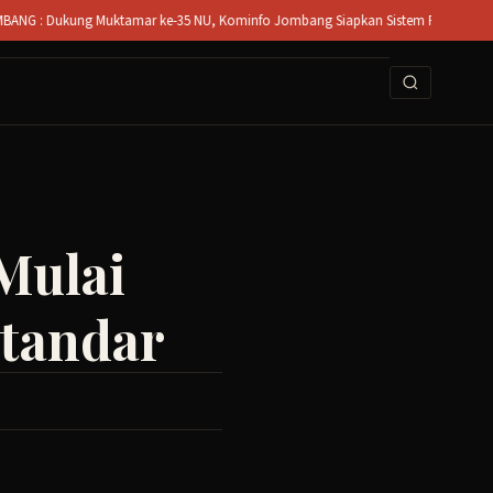
kung Muktamar ke-35 NU, Kominfo Jombang Siapkan Sistem Rekam Medis Digital da
Mulai
Standar