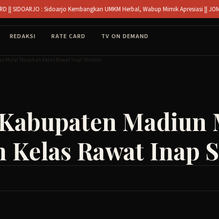
ARJO : Sidoarjo Kembangkan UMKM Herbal, Wabup Mimik Apresiasi || JOMBANG : Du
REDAKSI
RATE CARD
TV ON DEMAND
n Mulai Terapkan Kelas Rawat Inap Standar
 Kabupaten Madiun 
 Kelas Rawat Inap 