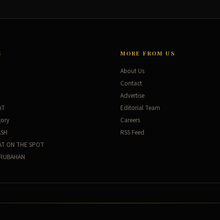
S
MORE FROM US
About Us
Contact
Advertise
AT
Editorial Team
gory
Careers
ASH
RSS Feed
AT ON THE SPOT
ERUBAHAN