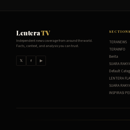
Lentera
TV
SECTION
Independent news coverage from around the world.
TERANEWS
Facts, context, and analysis you can trust.
TERAINFO
Berita
𝕏
f
▶
SUARA RAKY
Default Cate
LENTERA FL
SUARA RAKY
INSPIRASI P