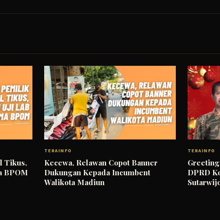
TERAINFO
TERAINFO
l Tikus,
Kecewa, Relawan Copot Banner
Greeting
ama BPOM
Dukungan Kepada Incumbent
DPRD Kot
Walikota Madiun
Sutarwij