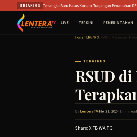
Skip
go Buka Peluang Tersangka Baru Kasus Korupsi Tunjangan Perumahan DPRD || SIDO
BREAKING
to
content
LIVE
TERKINI
PEMERINTAHAN
Home
/
TERAINFO
/
RSUD di Kabupaten Madiu
TERAINFO
RSUD di
Terapkan
By
LenteraTV
·
Mei 21, 2024
·
1 min read
Share:
X
FB
WA
TG