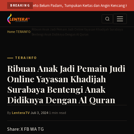
Skip
 PT SPS Mojokerto Belum Padam, Tumpukan Kertas dan Angin Kencang Hambat Pemada
BREAKING
to
content
Ribuan Anak Jadi Pemain Judi Online Yayasan Khadijah Surabaya
Home
/
TERAINFO
/
Bentengi Anak Didiknya Dengan Al Quran
TERAINFO
Ribuan Anak Jadi Pemain Judi
Online Yayasan Khadijah
Surabaya Bentengi Anak
Didiknya Dengan Al Quran
By
LenteraTV
·
Juli 3, 2024
·
1 min read
Share:
X
FB
WA
TG