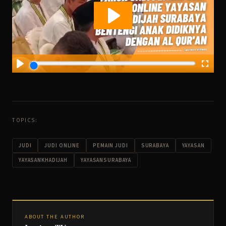
TOPICS:
JUDI
JUDI ONLINE
PEMAIN JUDI
SURABAYA
YAYASAN
YAYASANKHADIJAH
YAYASANSURABAYA
ABOUT THE AUTHOR