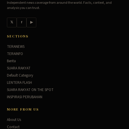
Independent news coverage from around the world. Facts, context, and
analysis you can trust.
𝕏
f
▶
SECTIONS
TERANEWS
TERAINFO
Berita
SUARA RAKYAT
Default Category
LENTERA FLASH
SUARA RAKYAT ON THE SPOT
INSPIRASI PERUBAHAN
MORE FROM US
About Us
Contact