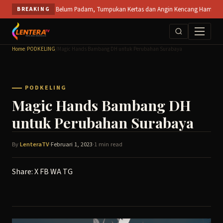
Skip
SPS Mojokerto Belum Padam, Tumpukan Kertas dan Angin Kencang Hambat Pemadaman 
BREAKING
to
content
Home
/
PODKELING
/
Magic Hands Bambang DH untuk Perubahan Surabaya
PODKELING
Magic Hands Bambang DH
untuk Perubahan Surabaya
By
LenteraTV
·
Februari 1, 2023
·
1 min read
Share:
X
FB
WA
TG