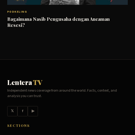
PODKELING
Bagaimana Nasib Pengusaha dengan Ancaman
Resesi?
Lentera
TV
Independent news coverage from around the world. Facts, context, and
analysis you can trust.
𝕏
f
▶
SECTIONS