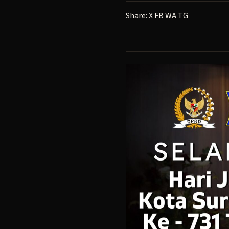
Share:
X
FB
WA
TG