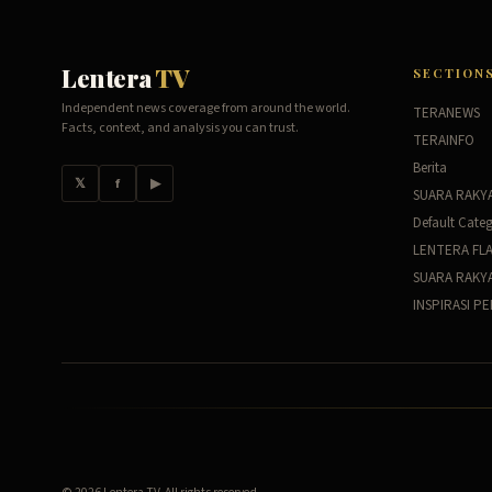
Lentera
TV
SECTION
Independent news coverage from around the world.
TERANEWS
Facts, context, and analysis you can trust.
TERAINFO
Berita
𝕏
f
▶
SUARA RAKY
Default Cate
LENTERA FL
SUARA RAKY
INSPIRASI P