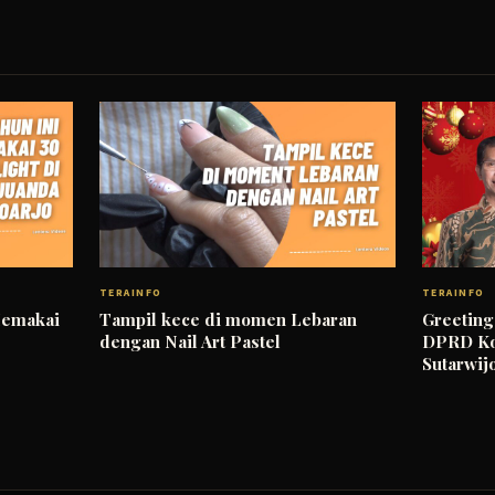
TERAINFO
TERAINFO
Memakai
Tampil kece di momen Lebaran
Greeting
dengan Nail Art Pastel
DPRD Kot
Sutarwij