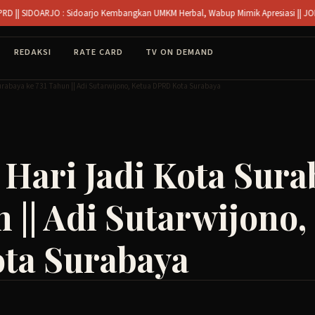
DOARJO : Sidoarjo Kembangkan UMKM Herbal, Wabup Mimik Apresiasi || JOMBANG : D
REDAKSI
RATE CARD
TV ON DEMAND
Surabaya ke 731 Tahun || Adi Sutarwijono, Ketua DPRD Kota Surabaya
 Hari Jadi Kota Sura
 || Adi Sutarwijono,
ta Surabaya