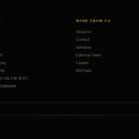
S
MORE FROM US
About Us
Contact
Advertise
AT
Editorial Team
gory
Careers
ASH
RSS Feed
AT ON THE SPOT
ERUBAHAN