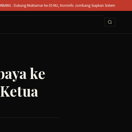
ukung Muktamar ke-35 NU, Kominfo Jombang Siapkan Sistem Rekam Medis Digital d
baya ke
 Ketua