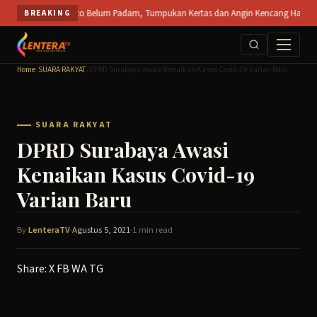
Skip
T SPS Mojokerto Belum Padam, Tumpukan Kertas dan Angin Kencang Hambat Pemadam
BREAKING
to
content
Home
/
SUARA RAKYAT
/
DPRD Surabaya Awasi Kenaikan Kasus Covid-19 Varian Baru
SUARA RAKYAT
DPRD Surabaya Awasi
Kenaikan Kasus Covid-19
Varian Baru
By
LenteraTV
·
Agustus 5, 2021
·
1 min read
Share:
X
FB
WA
TG