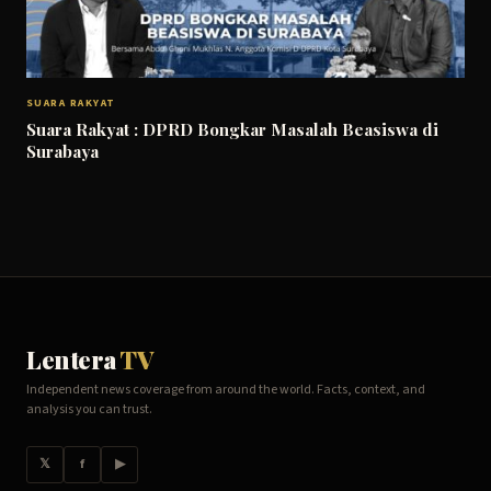
SUARA RAKYAT
Suara Rakyat : DPRD Bongkar Masalah Beasiswa di
Surabaya
Lentera
TV
Independent news coverage from around the world. Facts, context, and
analysis you can trust.
𝕏
f
▶